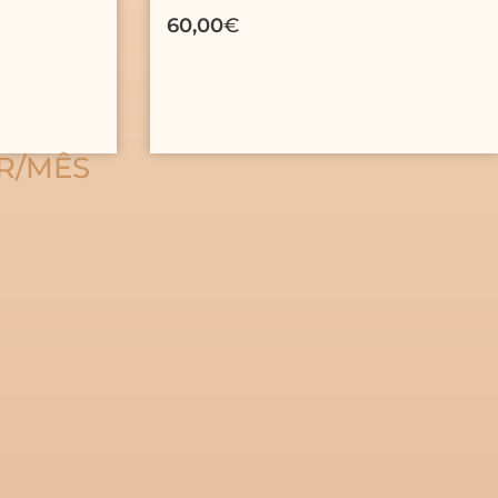
60,00
€
UR/MÊS