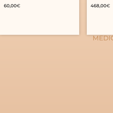
60,00
€
468,00
€
MEDIC