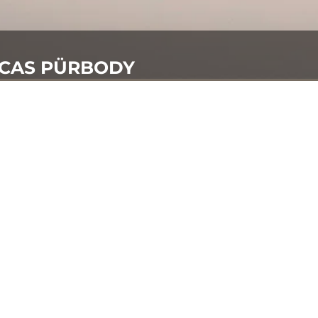
ICAS PÜRBODY
LTA DE AVALIAÇÃO GRATUITA
ÓSTICO CIENTÍFICO
 PERSONALIZADO
MENTOS CERTIFICADOS
TADOS
cas Pürbody são Centros Terapêuticos Certificados, com E
nte Credenciadas.
R UMA VISITA