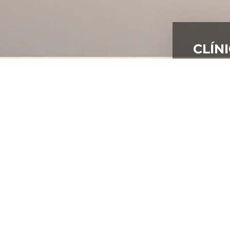
CLÍN
CONSU
DIAGN
PLANO
TRATA
RESUL
As Clíni
devidame
MARCA