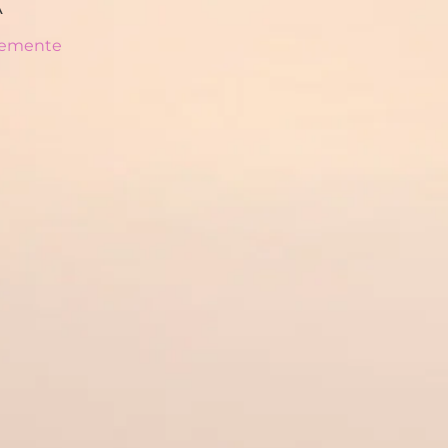
A
vemente