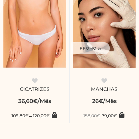
PROMO %
CICATRIZES
MANCHAS
36,60€/Mês
26€/Mês
109,80
€
–
120,00
€
158,00
€
79,00
€