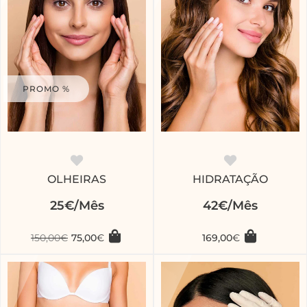
PROMO %
OLHEIRAS
HIDRATAÇÃO
25€/Mês
42€/Mês
150,00
€
75,00
€
169,00
€