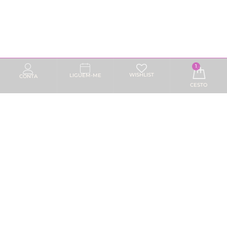
1
WISHLIST
LIGUEM-ME
CONTA
CESTO
DIAGNÓSTICO E ACONSELHAMENTO
CONSULTA DE AVALIAÇÃO GRATUITA
Preencha e Formulário e Agende uma Consulta Gratuita
nas nossas Clínicas para Diagnóstico e Aconselhamento.
NOME*
E-MAIL*