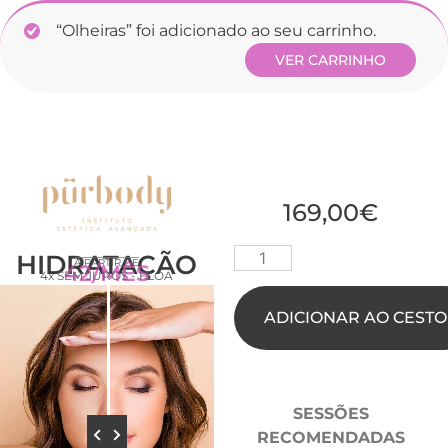
“Olheiras” foi adicionado ao seu carrinho.
VER CARRINHO
169,00
€
HIDRATAÇÃO
A PARTIR DE
42/MÊS
4x SEM JUROS - FLOA
ADICIONAR AO CESTO
SESSÕES
RECOMENDADAS