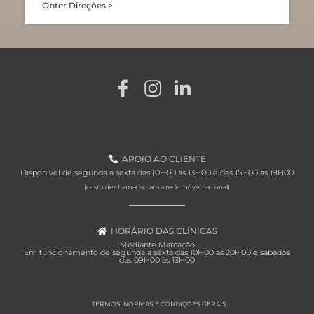
Obter Direções >
APOIO AO CLIENTE
Disponível de segunda a sexta das 10H00 às 13H00 e das 15H00 às 19H00
(custo de chamada para a rede móvel nacional)
HORÁRIO DAS CLÍNICAS
Mediante Marcação
Em funcionamento de segunda a sexta das 10H00 às 20H00 e sábados
das 09H00 às 13H00
TERMOS, NORMAS E CONDIÇÕES GERAIS