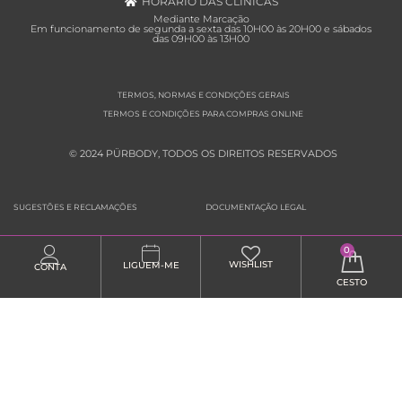
HORÁRIO DAS CLÍNICAS
Mediante Marcação
Em funcionamento de segunda a sexta das 10H00 às 20H00 e sábados
das 09H00 às 13H00
TERMOS, NORMAS E CONDIÇÕES GERAIS
TERMOS E CONDIÇÕES PARA COMPRAS ONLINE
© 2024 PÜRBODY, TODOS OS DIREITOS RESERVADOS
SUGESTÕES E RECLAMAÇÕES
DOCUMENTAÇÃO LEGAL
0
WISHLIST
LIGUEM-ME
CONTA
CESTO