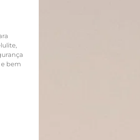
ara
ulite,
gurança
o e bem