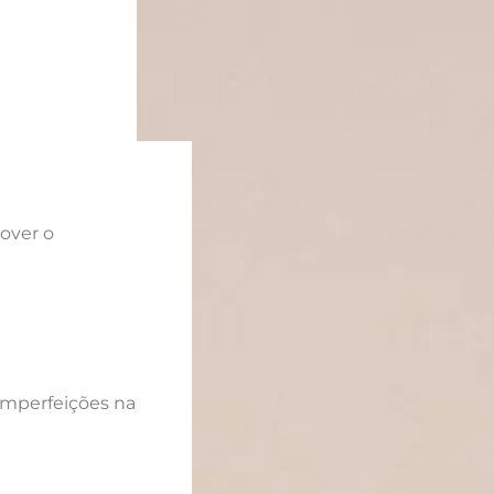
over o
imperfeições na