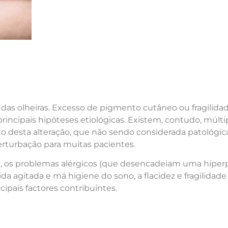
as olheiras. Excesso de pigmento cutâneo ou fragilidad
rincipais hipóteses etiológicas. Existem, contudo, múlti
o desta alteração, que não sendo considerada patológic
erturbação para muitas pacientes.
ar), os problemas alérgicos (que desencadeiam uma hip
 vida agitada e má higiene do sono, a flacidez e fragilidad
ipais factores contribuintes.