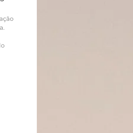
tação
a.
do