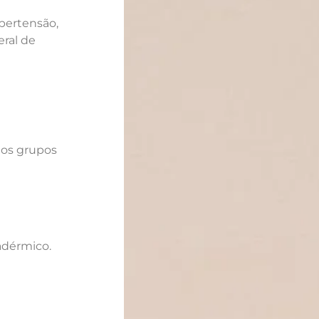
ipertensão,
eral de
tos grupos
radérmico.