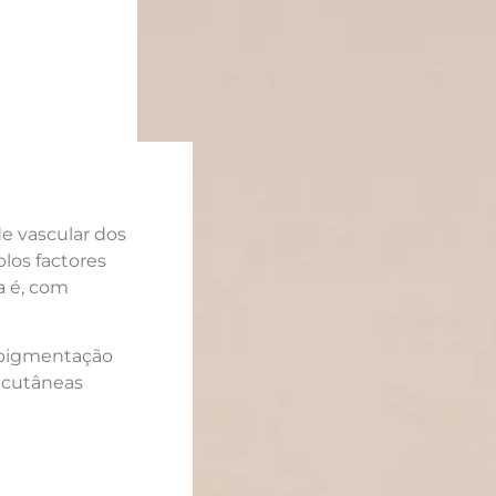
e vascular dos
plos factores
a é, com
erpigmentação
e cutâneas