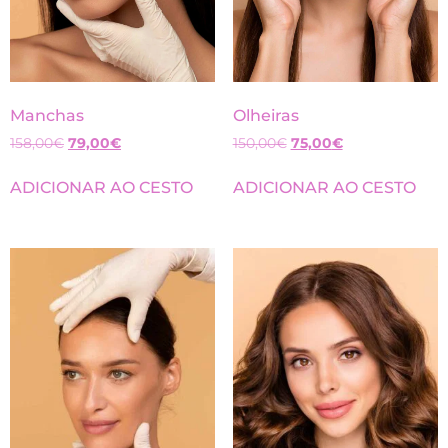
Manchas
Olheiras
158,00
€
79,00
€
150,00
€
75,00
€
ADICIONAR AO CESTO
ADICIONAR AO CESTO