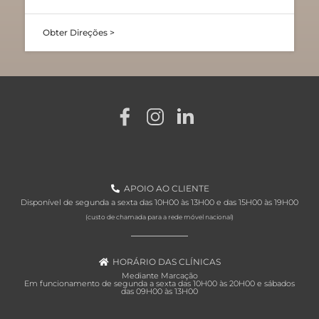
Obter Direções >
APOIO AO CLIENTE
Disponível de segunda a sexta das 10H00 às 13H00 e das 15H00 às 19H00
(custo de chamada para a rede móvel nacional)
HORÁRIO DAS CLÍNICAS
Mediante Marcação
Em funcionamento de segunda a sexta das 10H00 às 20H00 e sábados
das 09H00 às 13H00