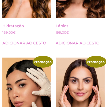
Lábios
Hidratação
199,00
€
169,00
€
ADICIONAR AO CESTO
ADICIONAR AO CESTO
Promoção!
Promoção!