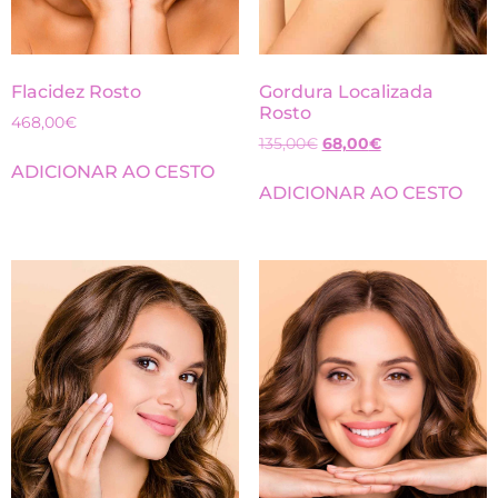
Gordura Localizada
Flacidez Rosto
Rosto
468,00
€
135,00
€
68,00
€
ADICIONAR AO CESTO
ADICIONAR AO CESTO