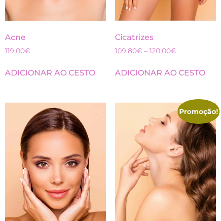
Acne
Cicatrizes
119,00
€
109,80
€
–
120,00
€
ADICIONAR AO CESTO
ADICIONAR AO CESTO
Promoção!