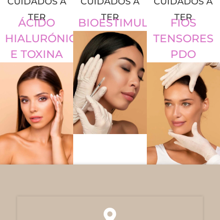
CUIDADOS A
CUIDADOS A
CUIDADOS A
TER
TER
TER
ÁCIDO
BIOESTIMULADORES
FIOS
HIALURÓNICO
TENSORES
E TOXINA
PDO