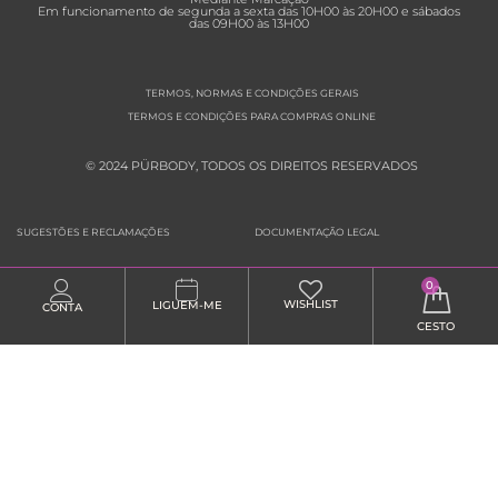
Em funcionamento de segunda a sexta das 10H00 às 20H00 e sábados
das 09H00 às 13H00
TERMOS, NORMAS E CONDIÇÕES GERAIS
TERMOS E CONDIÇÕES PARA COMPRAS ONLINE
© 2024 PÜRBODY, TODOS OS DIREITOS RESERVADOS
SUGESTÕES E RECLAMAÇÕES
DOCUMENTAÇÃO LEGAL
0
WISHLIST
LIGUEM-ME
CONTA
CESTO