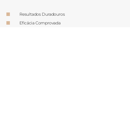
Resultados Duradouros
Eficácia Comprovada
Rejuvenesce o Rosto
Monitorização de Resultados
Perguntas
Frequentes