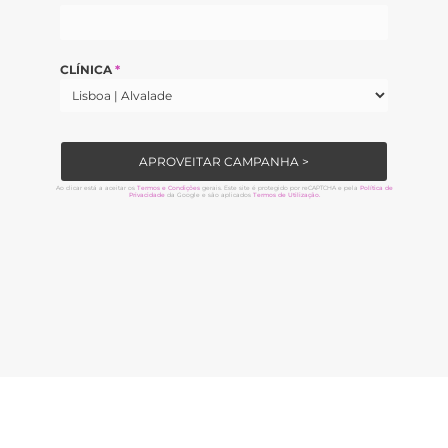
CLÍNICA
*
APROVEITAR CAMPANHA >
Ao clicar está a aceitar os
Termos e Condições
gerais. Este site é protegido por reCAPTCHA e pela
Política de
Privacidade
da Google e são aplicados
Termos de Utilização.