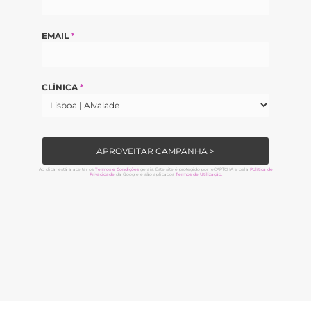
EMAIL
*
CLÍNICA
*
APROVEITAR CAMPANHA >
Ao clicar está a aceitar os
Termos e Condições
gerais. Este site é protegido por reCAPTCHA e pela
Política de
Privacidade
da Google e são aplicados
Termos de Utilização.