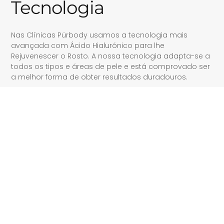
Tecnologia
Nas Clínicas Pürbody usamos a tecnologia mais
avançada com Ácido Hialurónico para lhe
Rejuvenescer o Rosto. A nossa tecnologia adapta-se a
todos os tipos e áreas de pele e está comprovado ser
a melhor forma de obter resultados duradouros.
Resultados Duradouros
Eficácia Comprovada
Rejuvenesce o Rosto
Mais Saúde e Forma Física
Monitorização de Resultados