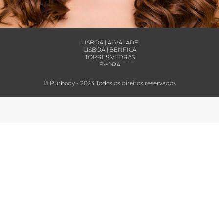
LISBOA | ALVALADE
LISBOA | BENFICA
TORRES VEDRAS
ÉVORA
© Pürbody - 2023 Todos os direitos reservados