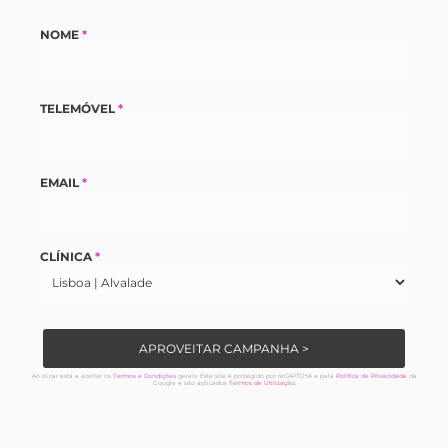
NOME
*
TELEMÓVEL
*
EMAIL
*
CLÍNICA
*
APROVEITAR CAMPANHA >
Ao clicar está a aceitar os
Termos e Condições
gerais. Este site é protegido por reCAPTCHA e pela
Política de Privacidade
da
Google e são aplicados
Termos de Utilização.