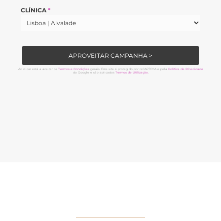
CLÍNICA
*
APROVEITAR CAMPANHA >
Ao clicar está a aceitar os
Termos e Condições
gerais. Este site é protegido por reCAPTCHA e pela
Política de Privacidade
da Google e são aplicados
Termos de Utilização.