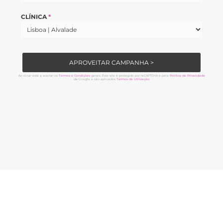
CLÍNICA
*
APROVEITAR CAMPANHA >
Ao clicar está a aceitar os
Termos e Condições
gerais. Este site é protegido por reCAPTCHA e pela
Política de Privacidade
da Google e são aplicados
Termos de Utilização.