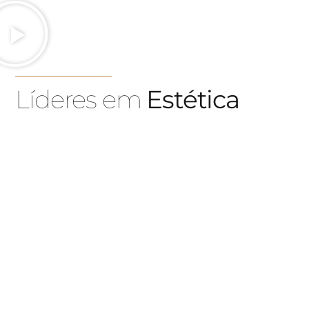
Líderes em
Estética
Somos uma equipa de técnicos certificados e
licenciados que trabalham com tecnologias de ponta
para fornecer as melhores e mais seguras soluções de
estética avançada. Marque a sua consulta hoje e o
nosso corpo clínico irá ajudar a encontrar o
tratamento que se adapta às suas necessidades,
expectativas e objetivos.