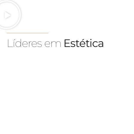
Líderes em
Estética
Somos uma equipa de técnicos certificados e
licenciados que trabalham com tecnologias de ponta
para fornecer as melhores e mais seguras soluções de
estética avançada. Marque a sua consulta hoje e o
nosso corpo clínico irá ajudar a encontrar o
tratamento que se adapta às suas necessidades,
expectativas e objetivos.