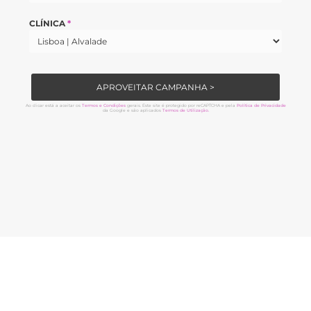
CLÍNICA
*
APROVEITAR CAMPANHA >
Ao clicar está a aceitar os
Termos e Condições
gerais. Este site é protegido por reCAPTCHA e pela
Política de Privacidade
da Google e são aplicados
Termos de Utilização.