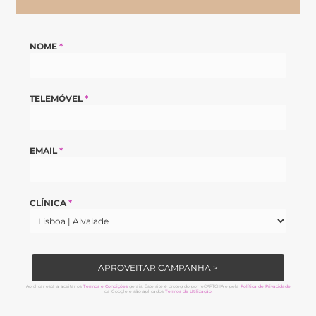
NOME
*
TELEMÓVEL
*
EMAIL
*
CLÍNICA
*
APROVEITAR CAMPANHA >
Ao clicar está a aceitar os
Termos e Condições
gerais. Este site é protegido por reCAPTCHA e pela
Política de Privacidade
da Google e são aplicados
Termos de Utilização.