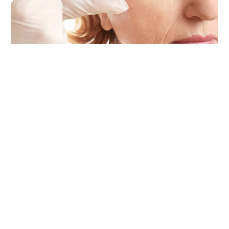
Líderes em
Estética
Oferecemos uma vasta variedade de procedimentos
de estética avançada. A nossa missão é ajudar os
nossos clientes a atingirem os seus objetivos e a
sentirem-se fantásticos consigo mesmos. Somos uma
equipa de técnicos certificados e licenciados que
trabalham com tecnologias de ponta para fornecer as
melhores e mais seguras soluções de estética
avançada. Marque a sua consulta hoje e o nosso
corpo clínico irá ajudar a encontrar o tratamento que