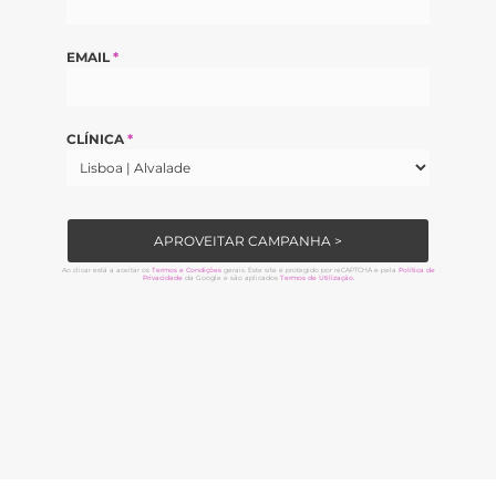
EMAIL
*
CLÍNICA
*
APROVEITAR CAMPANHA >
Ao clicar está a aceitar os
Termos e Condições
gerais. Este site é protegido por reCAPTCHA e pela
Política de
Privacidade
da Google e são aplicados
Termos de Utilização.