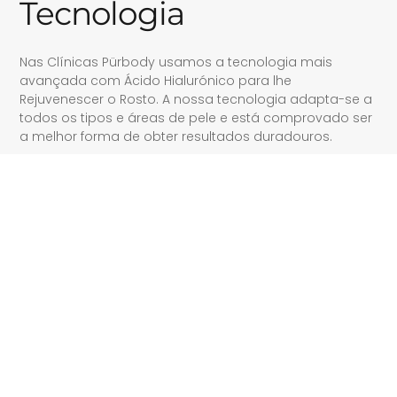
Tecnologia
Nas Clínicas Pürbody usamos a tecnologia mais
avançada com Ácido Hialurónico para lhe
Rejuvenescer o Rosto. A nossa tecnologia adapta-se a
todos os tipos e áreas de pele e está comprovado ser
a melhor forma de obter resultados duradouros.
Resultados Duradouros
Eficácia Comprovada
Rejuvenesce o Rosto
Mais Saúde e Forma Física
Monitorização de Resultados