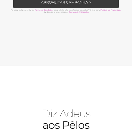
APROVEITAR CAMPANHA >
Ao clicar está a aceitar os
Termos e Condições
gerais. Este site é protegido por reCAPTCHA e pela
Política de Privacidade
da Google e são aplicados
Termos de Utilização.
Diz Adeus
aos Pêlos